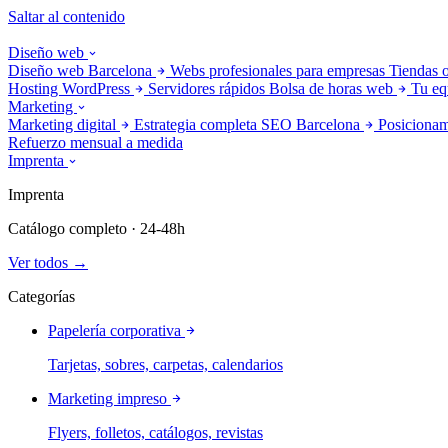
Saltar al contenido
Diseño web
Diseño web Barcelona
Webs profesionales para empresas
Tiendas 
Hosting WordPress
Servidores rápidos
Bolsa de horas web
Tu eq
Marketing
Marketing digital
Estrategia completa
SEO Barcelona
Posicionam
Refuerzo mensual a medida
Imprenta
Imprenta
Catálogo completo · 24-48h
Ver todos →
Categorías
Papelería corporativa
Tarjetas, sobres, carpetas, calendarios
Marketing impreso
Flyers, folletos, catálogos, revistas