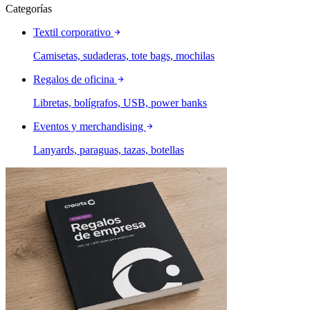
Categorías
Textil corporativo
Camisetas, sudaderas, tote bags, mochilas
Regalos de oficina
Libretas, bolígrafos, USB, power banks
Eventos y merchandising
Lanyards, paraguas, tazas, botellas