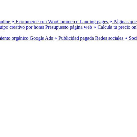
online
Ecommerce con WooCommerce
Landing pages
Páginas que
uipo creativo por horas
Presupuesto página web
Calcula tu precio on
iento orgánico
Google Ads
Publicidad pagada
Redes sociales
Soci