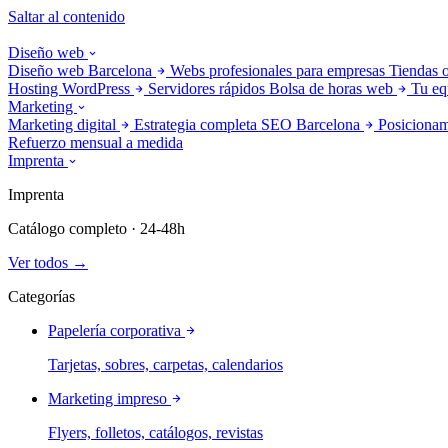
Saltar al contenido
Diseño web
Diseño web Barcelona
Webs profesionales para empresas
Tiendas 
Hosting WordPress
Servidores rápidos
Bolsa de horas web
Tu eq
Marketing
Marketing digital
Estrategia completa
SEO Barcelona
Posicionam
Refuerzo mensual a medida
Imprenta
Imprenta
Catálogo completo · 24-48h
Ver todos →
Categorías
Papelería corporativa
Tarjetas, sobres, carpetas, calendarios
Marketing impreso
Flyers, folletos, catálogos, revistas