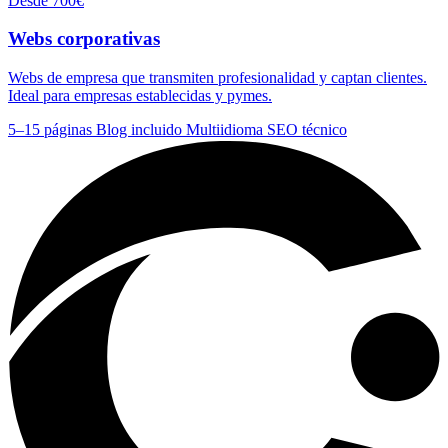
Desde 700€
Webs corporativas
Webs de empresa que transmiten profesionalidad y captan clientes.
Ideal para empresas establecidas y pymes.
5–15 páginas
Blog incluido
Multiidioma
SEO técnico