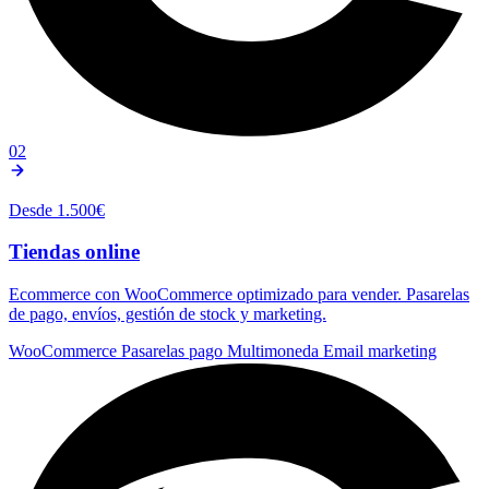
02
Desde 1.500€
Tiendas online
Ecommerce con WooCommerce optimizado para vender. Pasarelas
de pago, envíos, gestión de stock y marketing.
WooCommerce
Pasarelas pago
Multimoneda
Email marketing