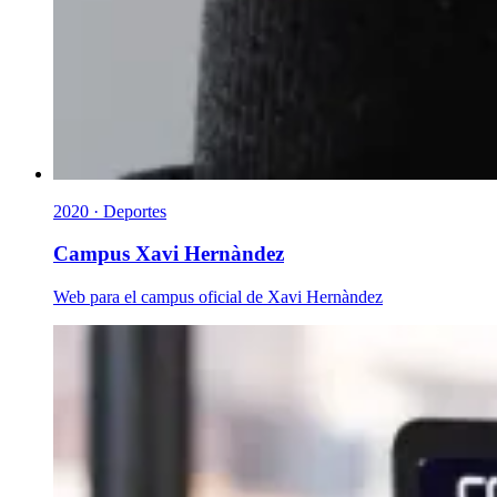
2020 · Deportes
Campus Xavi Hernàndez
Web para el campus oficial de Xavi Hernàndez