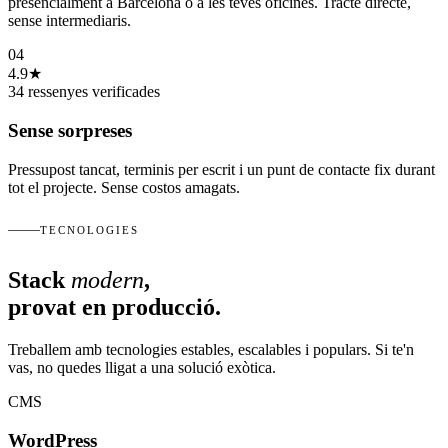
presencialment a Barcelona o a les teves oficines. Tracte directe,
sense intermediaris.
04
4.9★
34 ressenyes verificades
Sense sorpreses
Pressupost tancat, terminis per escrit i un punt de contacte fix durant
tot el projecte. Sense costos amagats.
TECNOLOGIES
Stack
modern
,
provat en producció.
Treballem amb tecnologies estables, escalables i populars. Si te'n
vas, no quedes lligat a una solució exòtica.
CMS
WordPress