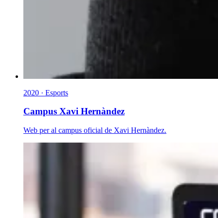
2020 · Esports
Campus Xavi Hernàndez
Web per al campus oficial de Xavi Hernàndez.