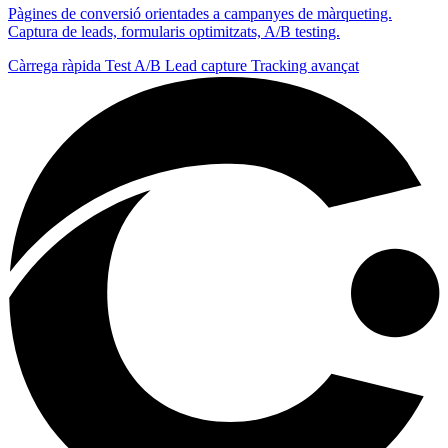
Pàgines de conversió orientades a campanyes de màrqueting.
Captura de leads, formularis optimitzats, A/B testing.
Càrrega ràpida
Test A/B
Lead capture
Tracking avançat