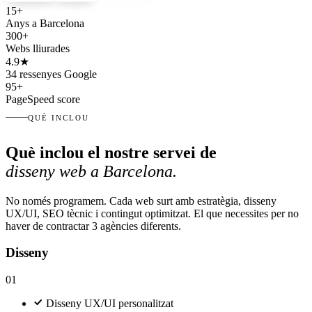
15
+
Anys a Barcelona
300
+
Webs lliurades
4.9
★
34 ressenyes Google
95+
PageSpeed score
QUÈ INCLOU
Què inclou el nostre servei de
disseny web a Barcelona.
No només programem. Cada web surt amb estratègia, disseny
UX/UI, SEO tècnic i contingut optimitzat. El que necessites per no
haver de contractar 3 agències diferents.
Disseny
01
Disseny UX/UI personalitzat