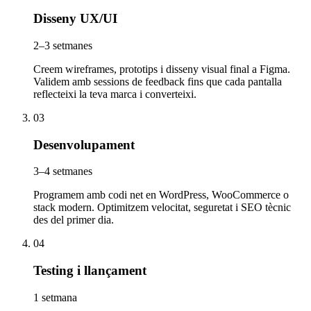
Disseny UX/UI
2–3 setmanes
Creem wireframes, prototips i disseny visual final a Figma.
Validem amb sessions de feedback fins que cada pantalla
reflecteixi la teva marca i converteixi.
03
Desenvolupament
3–4 setmanes
Programem amb codi net en WordPress, WooCommerce o
stack modern. Optimitzem velocitat, seguretat i SEO tècnic
des del primer dia.
04
Testing i llançament
1 setmana