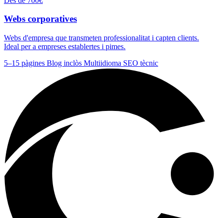
Des de 700€
Webs corporatives
Webs d'empresa que transmeten professionalitat i capten clients.
Ideal per a empreses establertes i pimes.
5–15 pàgines
Blog inclòs
Multiidioma
SEO tècnic