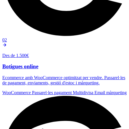
02
Des de 1.500€
Botigues online
Ecommerce amb WooCommerce optimitzat per vendre. Passarel·les
de pagament, enviaments, gestió d'estoc i màrqueting.
WooCommerce
Passarel·les pagament
Multidivisa
Email màrqueting