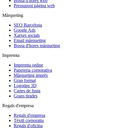
Bossa d'hores web
Pressupost pàgina web
Màrqueting
SEO Barcelona
Google Ads
Xarxes socials
Email màrqueting
Bossa d'hores màrqueting
Impremta
Impremta online
Papereria corporativa
Màrqueting imprès
Gran format
Logotips 3D
Cartes de fusta
Grans tirades
Regals d'empresa
Regals d'empresa
Tèxtil corporatiu
Regals d'oficina