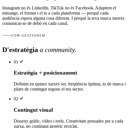
Instagram no és LinkedIn. TikTok no és Facebook. Adaptem el
missatge, el format i el to a cada plataforma — perquè cada
audiència espera alguna cosa diferent. I perquè la teva marca mereix
comunicar-se de debò en cada canal.
COM GESTIONEM
D'estratègia
a community
.
01
Estratègia + posicionament
Definim en quines xarxes ser, freqüència òptima, to de marca i
pilars de contingut segons el teu sector.
02
Contingut visual
Disseny gràfic, vídeo i reels. Creativitats pensades per a cada
xarxa, no contingut genèric reciclat.