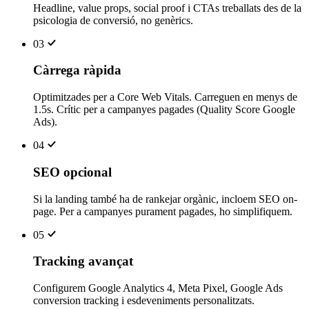
Headline, value props, social proof i CTAs treballats des de la
psicologia de conversió, no genèrics.
03
Càrrega ràpida
Optimitzades per a Core Web Vitals. Carreguen en menys de
1.5s. Crític per a campanyes pagades (Quality Score Google
Ads).
04
SEO opcional
Si la landing també ha de rankejar orgànic, incloem SEO on-
page. Per a campanyes purament pagades, ho simplifiquem.
05
Tracking avançat
Configurem Google Analytics 4, Meta Pixel, Google Ads
conversion tracking i esdeveniments personalitzats.