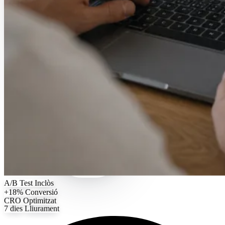
A/B Test
Inclòs
+18%
Conversió
CRO
Optimitzat
7 dies
Lliurament