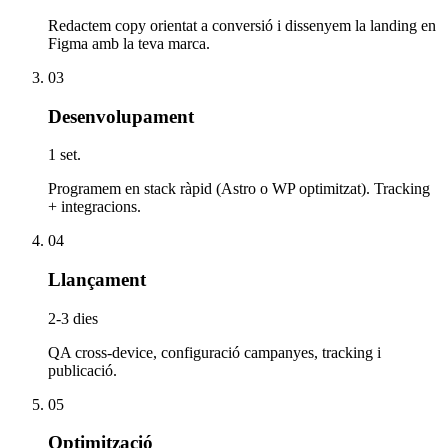
Redactem copy orientat a conversió i dissenyem la landing en
Figma amb la teva marca.
03
Desenvolupament
1 set.
Programem en stack ràpid (Astro o WP optimitzat). Tracking
+ integracions.
04
Llançament
2-3 dies
QA cross-device, configuració campanyes, tracking i
publicació.
05
Optimització