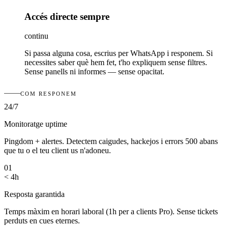
Accés directe sempre
continu
Si passa alguna cosa, escrius per WhatsApp i responem. Si
necessites saber què hem fet, t'ho expliquem sense filtres.
Sense panells ni informes — sense opacitat.
COM RESPONEM
24/7
Monitoratge uptime
Pingdom + alertes. Detectem caigudes, hackejos i errors 500 abans
que tu o el teu client us n'adoneu.
01
< 4h
Resposta garantida
Temps màxim en horari laboral (1h per a clients Pro). Sense tickets
perduts en cues eternes.