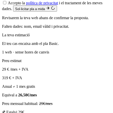
Accepto la
política de privacitat
i el tractament de les meves
dades.
Sol·licitar pla a mida
Revisarem la teva web abans de confirmar la proposta.
Falten dades: nom, email vàlid i privacitat.
La teva estimació
El teu cas encaixa amb el pla Basic.
1 web · sense hores de canvis
Preu estimat
29
€
/mes + IVA
319
€
+ IVA
Anual
1 mes gratis
Equival a
26,58€/mes
Preu mensual habitual:
29€/mes
Estalvi
29
€