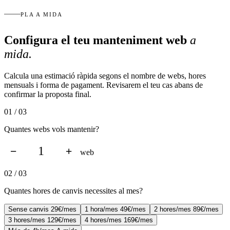
PLA A MIDA
Configura el teu manteniment web
a
mida
.
Calcula una estimació ràpida segons el nombre de webs, hores
mensuals i forma de pagament. Revisarem el teu cas abans de
confirmar la proposta final.
01 / 03
Quantes webs vols mantenir?
−
+
web
02 / 03
Quantes hores de canvis necessites al mes?
Sense canvis
29€/mes
1 hora/mes
49€/mes
2 hores/mes
89€/mes
3 hores/mes
129€/mes
4 hores/mes
169€/mes