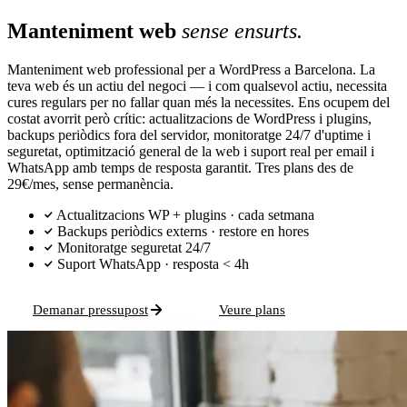
Manteniment web
sense ensurts.
Manteniment web professional per a WordPress a Barcelona. La
teva web és un actiu del negoci — i com qualsevol actiu, necessita
cures regulars per no fallar quan més la necessites. Ens ocupem del
costat avorrit però crític: actualitzacions de WordPress i plugins,
backups periòdics fora del servidor, monitoratge 24/7 d'uptime i
seguretat, optimització general de la web i suport real per email i
WhatsApp amb temps de resposta garantit. Tres plans des de
29€/mes, sense permanència.
Actualitzacions WP + plugins · cada setmana
Backups periòdics externs · restore en hores
Monitoratge seguretat 24/7
Suport WhatsApp · resposta < 4h
Demanar pressupost
Veure plans