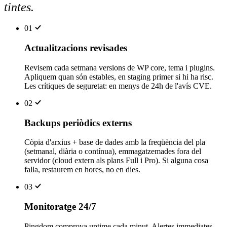
tintes
.
01
Actualitzacions revisades
Revisem cada setmana versions de WP core, tema i plugins.
Apliquem quan són estables, en staging primer si hi ha risc.
Les crítiques de seguretat: en menys de 24h de l'avís CVE.
02
Backups periòdics externs
Còpia d'arxius + base de dades amb la freqüència del pla
(setmanal, diària o contínua), emmagatzemades fora del
servidor (cloud extern als plans Full i Pro). Si alguna cosa
falla, restaurem en hores, no en dies.
03
Monitoratge 24/7
Pingdom comprova uptime cada minut. Alertes immediates