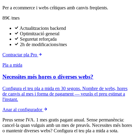
Per a ecommerce i webs crítiques amb canvis freqüents.
89€
/mes
Actualitzacions backend
Optimització general
Seguretat reforçada
2h de modificacions/mes
Contractar pla Pro
Pla a mida
Necessites més hores o diverses webs?
Configura el teu pla a mida en 30 segons. Nombre de webs, hores
de canvis al mes i forma de pagament — veuràs el preu estimat a
l'instant.
Anar al configurador
Preus sense IVA. 1 mes gratis pagant anual. Sense permanència:
cancel·la quan vulguis amb un mes de preavís. Necessites més hores
o mantenir diverses webs? Configura el teu pla a mida a sota.