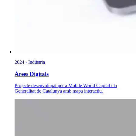
2024 · Indústria
Àrees Digitals
Projecte desenvolupat per a Mobile World Capital i la
Generalitat de Catalunya amb mapa interactiu.