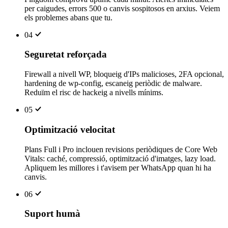
per caigudes, errors 500 o canvis sospitosos en arxius. Veiem
els problemes abans que tu.
04
Seguretat reforçada
Firewall a nivell WP, bloqueig d'IPs malicioses, 2FA opcional,
hardening de wp-config, escaneig periòdic de malware.
Reduïm el risc de hackeig a nivells mínims.
05
Optimització velocitat
Plans Full i Pro inclouen revisions periòdiques de Core Web
Vitals: caché, compressió, optimització d'imatges, lazy load.
Apliquem les millores i t'avisem per WhatsApp quan hi ha
canvis.
06
Suport humà