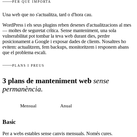
PER QUÈ IMPORTA
Una web que no s'actualitza, tard o d'hora cau.
WordPress i els seus plugins reben desenes d'actualitzacions al mes
— moltes de seguretat crítica. Sense manteniment, una sola
vulnerabilitat pot tombar la teva web durant dies, perdre
posicionament a Google i exposar dades de clients. Nosaltres ho
evitem: actualitzem, fem backups, monitoritzem i responem abans
que el problema escali.
PLANS I PREUS
3 plans de manteniment web
sense
permanència
.
Mensual
Anual
ESTALVIA
Basic
Per a webs estables sense canvis mensuals. Només cures.