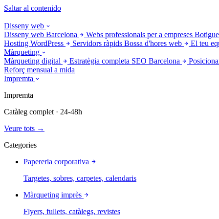
Saltar al contenido
Disseny web
Disseny web Barcelona
Webs professionals per a empreses
Botigue
Hosting WordPress
Servidors ràpids
Bossa d'hores web
El teu eq
Màrqueting
Màrqueting digital
Estratègia completa
SEO Barcelona
Posiciona
Reforç mensual a mida
Impremta
Impremta
Catàleg complet · 24-48h
Veure tots →
Categories
Papereria corporativa
Targetes, sobres, carpetes, calendaris
Màrqueting imprès
Flyers, fullets, catàlegs, revistes