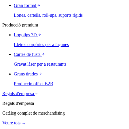
Gran format
Lones, cartells, roll-ups, suports rígids
Producció premium
Logotips 3D
Lletres corpòries per a façanes
Cartes de fusta
Gravat làser per a restaurants
Grans tirades
Producció offset B2B
Regals d'empresa
Regals d'empresa
Catàleg complet de merchandising
Veure tots →