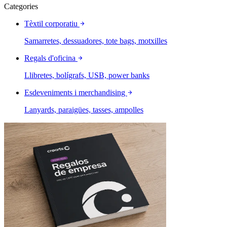
Categories
Tèxtil corporatiu
Samarretes, dessuadores, tote bags, motxilles
Regals d'oficina
Llibretes, bolígrafs, USB, power banks
Esdeveniments i merchandising
Lanyards, paraigües, tasses, ampolles