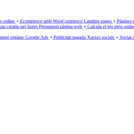
s online
Ecommerce amb WooCommerce
Landing pages
Pàgines 
uip creatiu per hores
Pressupost pàgina web
Calcula el teu preu onlin
ment orgànic
Google Ads
Publicitat pagada
Xarxes socials
Social 