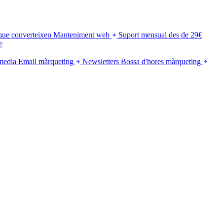
que converteixen
Manteniment web
Suport mensual des de 29€
e
media
Email màrqueting
Newsletters
Bossa d'hores màrqueting