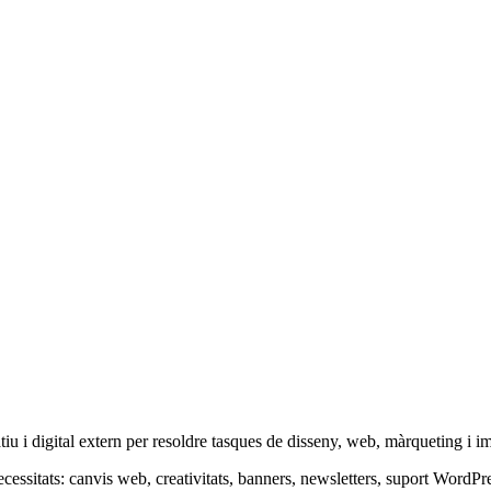
u i digital extern per resoldre tasques de disseny, web, màrqueting i im
ecessitats: canvis web, creativitats, banners, newsletters, suport WordP