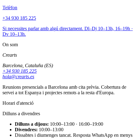
Telèfon
+34 930 185 225
Si necessites parlar amb algú directament. Dl–Dj 10–13h, 16–19h ·
Dv 10–13h.
On som
Crearts
Barcelona, Cataluña (ES)
+34 930 185 225
hola@crearts.es
Reunions presencials a Barcelona amb cita prèvia. Cobertura de
servei a tot Espanya i projectes remots a la resta d'Europa.
Horari d'atenció
Dilluns a divendres
Dilluns a dijous:
10:00–13:00 · 16:00–19:00
Divendres:
10:00–13:00
Dissabtes i diumenges tancat. Resposta WhatsApp en menys