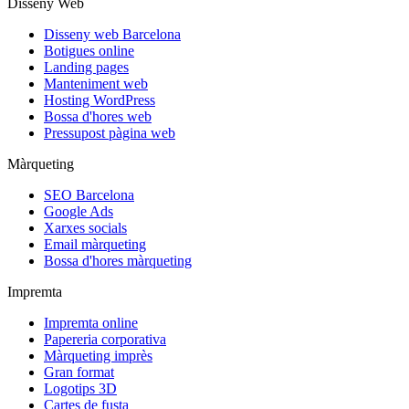
Disseny Web
Disseny web Barcelona
Botigues online
Landing pages
Manteniment web
Hosting WordPress
Bossa d'hores web
Pressupost pàgina web
Màrqueting
SEO Barcelona
Google Ads
Xarxes socials
Email màrqueting
Bossa d'hores màrqueting
Impremta
Impremta online
Papereria corporativa
Màrqueting imprès
Gran format
Logotips 3D
Cartes de fusta