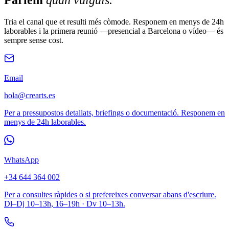
Tria el canal que et resulti més còmode. Responem en menys de 24h
laborables i la primera reunió —presencial a Barcelona o vídeo— és
sempre sense cost.
Email
hola@crearts.es
Per a pressupostos detallats, briefings o documentació. Responem en
menys de 24h laborables.
WhatsApp
+34 644 364 002
Per a consultes ràpides o si prefereixes conversar abans d'escriure.
Dl–Dj 10–13h, 16–19h · Dv 10–13h.