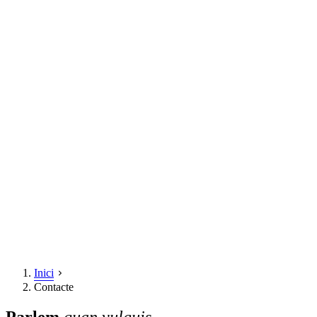
Inici
Contacte
Parlem
quan vulguis.