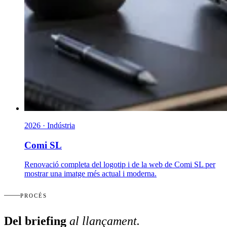
2026 · Indústria
Comi SL
Renovació completa del logotip i de la web de Comi SL per
mostrar una imatge més actual i moderna.
PROCÉS
Del briefing
al llançament
.