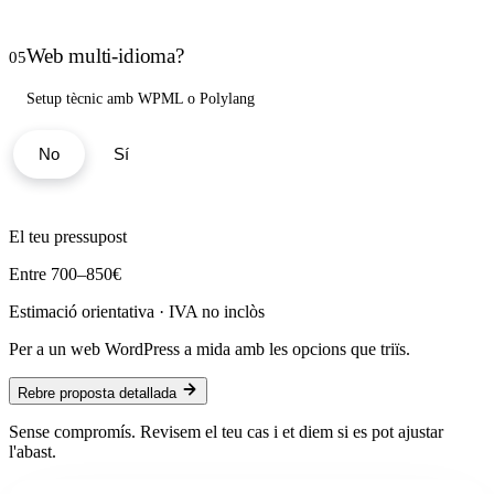
Web multi-idioma?
05
Setup tècnic amb WPML o Polylang
No
Sí
El teu pressupost
Entre
700
–
850
€
Estimació orientativa · IVA no inclòs
Per a un web WordPress a mida amb les opcions que triïs.
Rebre proposta detallada
Sense compromís. Revisem el teu cas i et diem si es pot ajustar
l'abast.