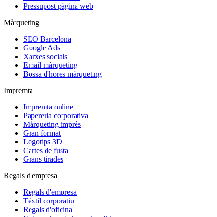
Pressupost pàgina web
Màrqueting
SEO Barcelona
Google Ads
Xarxes socials
Email màrqueting
Bossa d'hores màrqueting
Impremta
Impremta online
Papereria corporativa
Màrqueting imprès
Gran format
Logotips 3D
Cartes de fusta
Grans tirades
Regals d'empresa
Regals d'empresa
Tèxtil corporatiu
Regals d'oficina