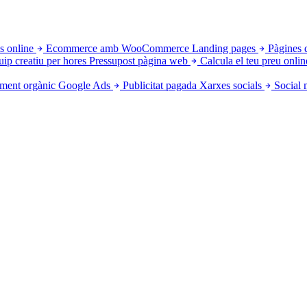
s online
Ecommerce amb WooCommerce
Landing pages
Pàgines 
uip creatiu per hores
Pressupost pàgina web
Calcula el teu preu onlin
ment orgànic
Google Ads
Publicitat pagada
Xarxes socials
Social 