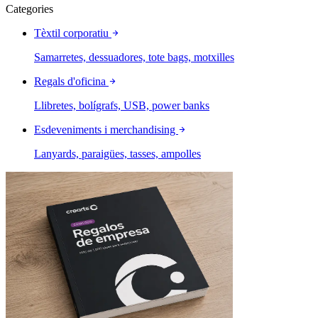
Categories
Tèxtil corporatiu
Samarretes, dessuadores, tote bags, motxilles
Regals d'oficina
Llibretes, bolígrafs, USB, power banks
Esdeveniments i merchandising
Lanyards, paraigües, tasses, ampolles