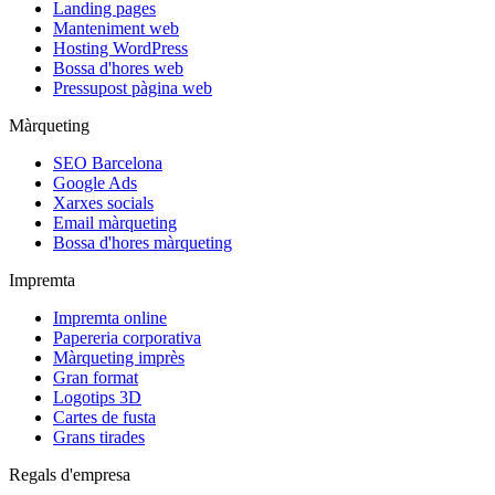
Landing pages
Manteniment web
Hosting WordPress
Bossa d'hores web
Pressupost pàgina web
Màrqueting
SEO Barcelona
Google Ads
Xarxes socials
Email màrqueting
Bossa d'hores màrqueting
Impremta
Impremta online
Papereria corporativa
Màrqueting imprès
Gran format
Logotips 3D
Cartes de fusta
Grans tirades
Regals d'empresa