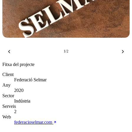
1
/
2
Fitxa del projecte
Client
Federació Selmar
Any
2020
Sector
Indústria
Serveis
2
Web
federacioselmar.com