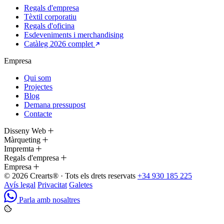
Regals d'empresa
Tèxtil corporatiu
Regals d'oficina
Esdeveniments i merchandising
Catàleg 2026 complet
Empresa
Qui som
Projectes
Blog
Demana pressupost
Contacte
Disseny Web
Màrqueting
Impremta
Regals d'empresa
Empresa
© 2026 Crearts® · Tots els drets reservats
+34 930 185 225
Avís legal
Privacitat
Galetes
Parla amb nosaltres