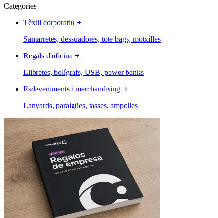
Categories
Tèxtil corporatiu
Samarretes, dessuadores, tote bags, motxilles
Regals d'oficina
Llibretes, bolígrafs, USB, power banks
Esdeveniments i merchandising
Lanyards, paraigües, tasses, ampolles