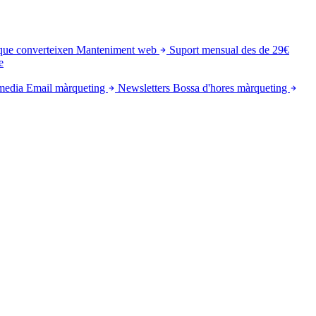
que converteixen
Manteniment web
Suport mensual des de 29€
e
media
Email màrqueting
Newsletters
Bossa d'hores màrqueting