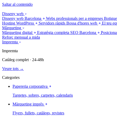
Saltar al contenido
Disseny web
Disseny web Barcelona
Webs professionals per a empreses
Botigue
Hosting WordPress
Servidors ràpids
Bossa d'hores web
El teu eq
Màrqueting
Màrqueting digital
Estratègia completa
SEO Barcelona
Posiciona
Reforç mensual a mida
Impremta
Impremta
Catàleg complet · 24-48h
Veure tots →
Categories
Papereria corporativa
Targetes, sobres, carpetes, calendaris
Màrqueting imprès
Flyers, fullets, catàlegs, revistes