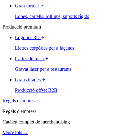
Gran format
Lones, cartells, roll-ups, suports rígids
Producció premium
Logotips 3D
Lletres corpòries per a façanes
Cartes de fusta
Gravat làser per a restaurants
Grans tirades
Producció offset B2B
Regals d'empresa
Regals d'empresa
Catàleg complet de merchandising
Veure tots →