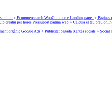
s online
Ecommerce amb WooCommerce
Landing pages
Pàgines 
uip creatiu per hores
Pressupost pàgina web
Calcula el teu preu onlin
ment orgànic
Google Ads
Publicitat pagada
Xarxes socials
Social 