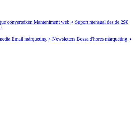
que converteixen
Manteniment web
Suport mensual des de 29€
e
media
Email màrqueting
Newsletters
Bossa d'hores màrqueting