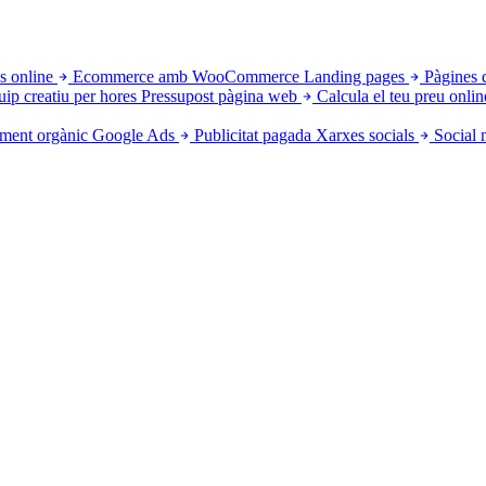
s online
Ecommerce amb WooCommerce
Landing pages
Pàgines 
uip creatiu per hores
Pressupost pàgina web
Calcula el teu preu onlin
ment orgànic
Google Ads
Publicitat pagada
Xarxes socials
Social 