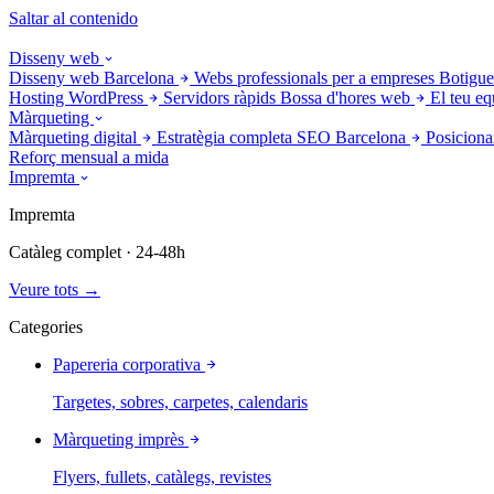
Saltar al contenido
Disseny web
Disseny web Barcelona
Webs professionals per a empreses
Botigue
Hosting WordPress
Servidors ràpids
Bossa d'hores web
El teu eq
Màrqueting
Màrqueting digital
Estratègia completa
SEO Barcelona
Posiciona
Reforç mensual a mida
Impremta
Impremta
Catàleg complet · 24-48h
Veure tots →
Categories
Papereria corporativa
Targetes, sobres, carpetes, calendaris
Màrqueting imprès
Flyers, fullets, catàlegs, revistes