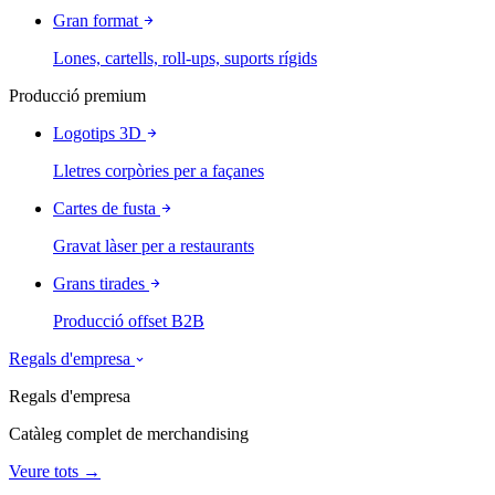
Gran format
Lones, cartells, roll-ups, suports rígids
Producció premium
Logotips 3D
Lletres corpòries per a façanes
Cartes de fusta
Gravat làser per a restaurants
Grans tirades
Producció offset B2B
Regals d'empresa
Regals d'empresa
Catàleg complet de merchandising
Veure tots →