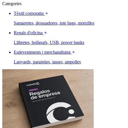
Categories
Tèxtil corporatiu
Samarretes, dessuadores, tote bags, motxilles
Regals d'oficina
Llibretes, bolígrafs, USB, power banks
Esdeveniments i merchandising
Lanyards, paraigües, tasses, ampolles