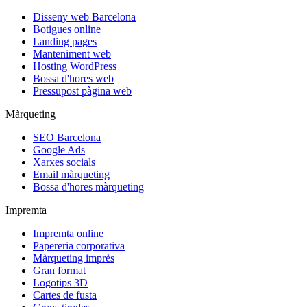
Disseny web Barcelona
Botigues online
Landing pages
Manteniment web
Hosting WordPress
Bossa d'hores web
Pressupost pàgina web
Màrqueting
SEO Barcelona
Google Ads
Xarxes socials
Email màrqueting
Bossa d'hores màrqueting
Impremta
Impremta online
Papereria corporativa
Màrqueting imprès
Gran format
Logotips 3D
Cartes de fusta