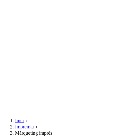
Inici
Impremta
Màrqueting imprès