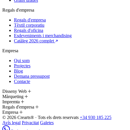
Grans tirades
Regals d'empresa
Regals d'empresa
Tèxtil corporatiu
Regals d'oficina
Esdeveniments i merchandising
Catàleg 2026 complet
Empresa
Qui som
Projectes
Blog
Demana pressupost
Contacte
Disseny Web
Màrqueting
Impremta
Regals d'empresa
Empresa
© 2026 Crearts® · Tots els drets reservats
+34 930 185 225
Avís legal
Privacitat
Galetes