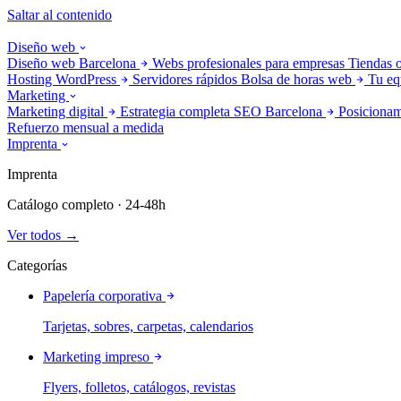
Saltar al contenido
Diseño web
Diseño web Barcelona
Webs profesionales para empresas
Tiendas 
Hosting WordPress
Servidores rápidos
Bolsa de horas web
Tu eq
Marketing
Marketing digital
Estrategia completa
SEO Barcelona
Posicionam
Refuerzo mensual a medida
Imprenta
Imprenta
Catálogo completo · 24-48h
Ver todos →
Categorías
Papelería corporativa
Tarjetas, sobres, carpetas, calendarios
Marketing impreso
Flyers, folletos, catálogos, revistas