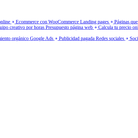
online
Ecommerce con WooCommerce
Landing pages
Páginas que
uipo creativo por horas
Presupuesto página web
Calcula tu precio on
iento orgánico
Google Ads
Publicidad pagada
Redes sociales
Soci