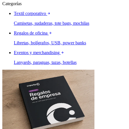
Categorías
Textil corporativo
Camisetas, sudaderas, tote bags, mochilas
Regalos de oficina
Libretas, bolígrafos, USB, power banks
Eventos y merchandising
Lanyards, paraguas, tazas, botellas