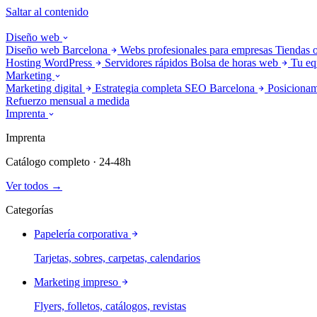
Saltar al contenido
Diseño web
Diseño web Barcelona
Webs profesionales para empresas
Tiendas 
Hosting WordPress
Servidores rápidos
Bolsa de horas web
Tu eq
Marketing
Marketing digital
Estrategia completa
SEO Barcelona
Posicionam
Refuerzo mensual a medida
Imprenta
Imprenta
Catálogo completo · 24-48h
Ver todos →
Categorías
Papelería corporativa
Tarjetas, sobres, carpetas, calendarios
Marketing impreso
Flyers, folletos, catálogos, revistas