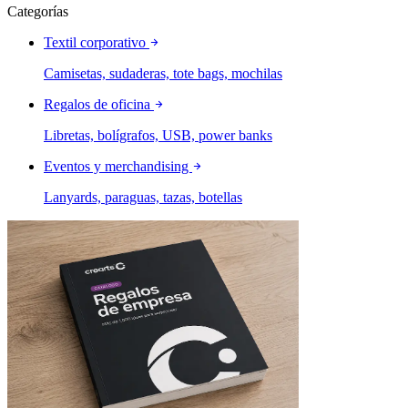
Categorías
Textil corporativo
Camisetas, sudaderas, tote bags, mochilas
Regalos de oficina
Libretas, bolígrafos, USB, power banks
Eventos y merchandising
Lanyards, paraguas, tazas, botellas