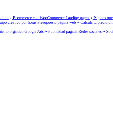
online
Ecommerce con WooCommerce
Landing pages
Páginas que
uipo creativo por horas
Presupuesto página web
Calcula tu precio on
iento orgánico
Google Ads
Publicidad pagada
Redes sociales
Soci