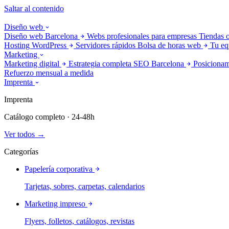
Saltar al contenido
Diseño web
Diseño web Barcelona
Webs profesionales para empresas
Tiendas 
Hosting WordPress
Servidores rápidos
Bolsa de horas web
Tu eq
Marketing
Marketing digital
Estrategia completa
SEO Barcelona
Posicionam
Refuerzo mensual a medida
Imprenta
Imprenta
Catálogo completo · 24-48h
Ver todos →
Categorías
Papelería corporativa
Tarjetas, sobres, carpetas, calendarios
Marketing impreso
Flyers, folletos, catálogos, revistas