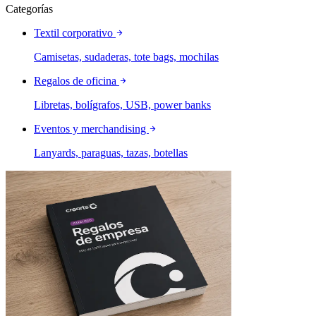
Categorías
Textil corporativo
Camisetas, sudaderas, tote bags, mochilas
Regalos de oficina
Libretas, bolígrafos, USB, power banks
Eventos y merchandising
Lanyards, paraguas, tazas, botellas