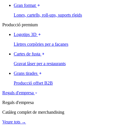
Gran format
Lones, cartells, roll-ups, suports rígids
Producció premium
Logotips 3D
Lletres corpòries per a façanes
Cartes de fusta
Gravat làser per a restaurants
Grans tirades
Producció offset B2B
Regals d'empresa
Regals d'empresa
Catàleg complet de merchandising
Veure tots →