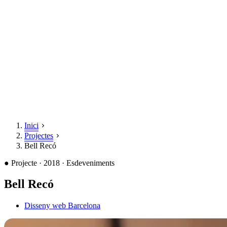
Inici
Projectes
Bell Recó
●
Projecte · 2018 · Esdeveniments
Bell Recó
Disseny web Barcelona