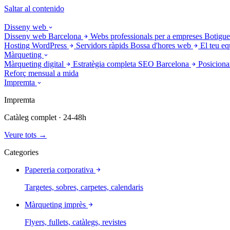
Saltar al contenido
Disseny web
Disseny web Barcelona
Webs professionals per a empreses
Botigue
Hosting WordPress
Servidors ràpids
Bossa d'hores web
El teu eq
Màrqueting
Màrqueting digital
Estratègia completa
SEO Barcelona
Posiciona
Reforç mensual a mida
Impremta
Impremta
Catàleg complet · 24-48h
Veure tots →
Categories
Papereria corporativa
Targetes, sobres, carpetes, calendaris
Màrqueting imprès
Flyers, fullets, catàlegs, revistes