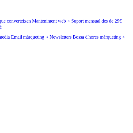
que converteixen
Manteniment web
Suport mensual des de 29€
e
media
Email màrqueting
Newsletters
Bossa d'hores màrqueting