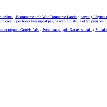
s online
Ecommerce amb WooCommerce
Landing pages
Pàgines 
uip creatiu per hores
Pressupost pàgina web
Calcula el teu preu onlin
ment orgànic
Google Ads
Publicitat pagada
Xarxes socials
Social 