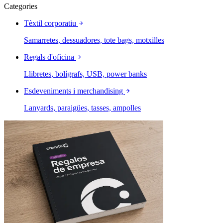
Categories
Tèxtil corporatiu
Samarretes, dessuadores, tote bags, motxilles
Regals d'oficina
Llibretes, bolígrafs, USB, power banks
Esdeveniments i merchandising
Lanyards, paraigües, tasses, ampolles