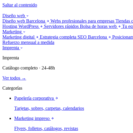
Saltar al contenido
Diseño web
Diseño web Barcelona
Webs profesionales para empresas
Tiendas 
Hosting WordPress
Servidores rápidos
Bolsa de horas web
Tu eq
Marketing
Marketing digital
Estrategia completa
SEO Barcelona
Posicionam
Refuerzo mensual a medida
Imprenta
Imprenta
Catálogo completo · 24-48h
Ver todos →
Categorías
Papelería corporativa
Tarjetas, sobres, carpetas, calendarios
Marketing impreso
Flyers, folletos, catálogos, revistas