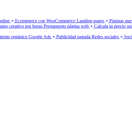
online
Ecommerce con WooCommerce
Landing pages
Páginas que
uipo creativo por horas
Presupuesto página web
Calcula tu precio on
iento orgánico
Google Ads
Publicidad pagada
Redes sociales
Soci