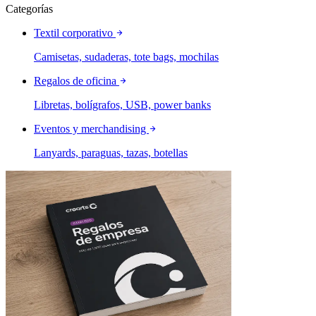
Categorías
Textil corporativo
Camisetas, sudaderas, tote bags, mochilas
Regalos de oficina
Libretas, bolígrafos, USB, power banks
Eventos y merchandising
Lanyards, paraguas, tazas, botellas