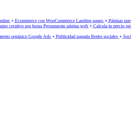
online
Ecommerce con WooCommerce
Landing pages
Páginas que
uipo creativo por horas
Presupuesto página web
Calcula tu precio on
iento orgánico
Google Ads
Publicidad pagada
Redes sociales
Soci