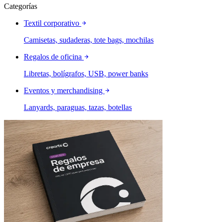
Categorías
Textil corporativo
Camisetas, sudaderas, tote bags, mochilas
Regalos de oficina
Libretas, bolígrafos, USB, power banks
Eventos y merchandising
Lanyards, paraguas, tazas, botellas