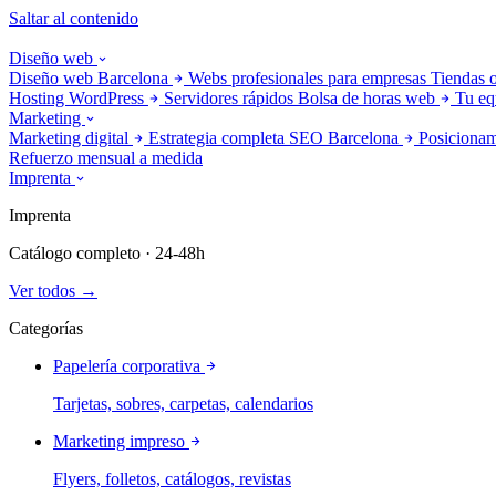
Saltar al contenido
Diseño web
Diseño web Barcelona
Webs profesionales para empresas
Tiendas 
Hosting WordPress
Servidores rápidos
Bolsa de horas web
Tu eq
Marketing
Marketing digital
Estrategia completa
SEO Barcelona
Posicionam
Refuerzo mensual a medida
Imprenta
Imprenta
Catálogo completo · 24-48h
Ver todos →
Categorías
Papelería corporativa
Tarjetas, sobres, carpetas, calendarios
Marketing impreso
Flyers, folletos, catálogos, revistas