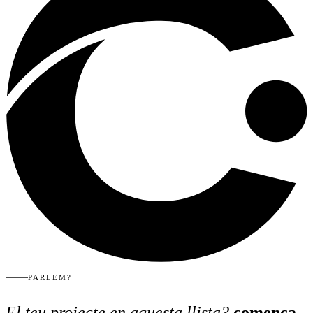
PARLEM?
El teu projecte en aquesta llista?
comença