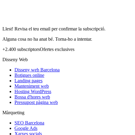
Llest! Revisa el teu email per confirmar la subscripció.
Alguna cosa no ha anat bé. Torna-ho a intentar.
+2.400 subscriptors
Ofertes exclusives
Disseny Web
Disseny web Barcelona
Botigues online
Landing pages
Manteniment web
Hosting WordPress
Bossa d'hores web
Pressupost pàgina web
Màrqueting
SEO Barcelona
Google Ads
Xarxes socials