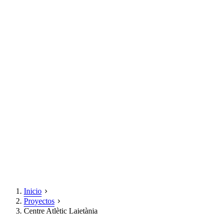
Inicio
Proyectos
Centre Atlètic Laietània