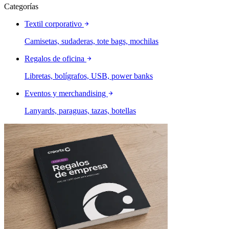
Categorías
Textil corporativo
Camisetas, sudaderas, tote bags, mochilas
Regalos de oficina
Libretas, bolígrafos, USB, power banks
Eventos y merchandising
Lanyards, paraguas, tazas, botellas