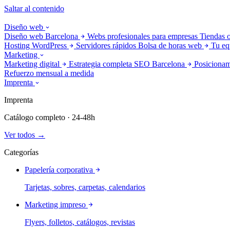
Saltar al contenido
Diseño web
Diseño web Barcelona
Webs profesionales para empresas
Tiendas 
Hosting WordPress
Servidores rápidos
Bolsa de horas web
Tu eq
Marketing
Marketing digital
Estrategia completa
SEO Barcelona
Posicionam
Refuerzo mensual a medida
Imprenta
Imprenta
Catálogo completo · 24-48h
Ver todos →
Categorías
Papelería corporativa
Tarjetas, sobres, carpetas, calendarios
Marketing impreso
Flyers, folletos, catálogos, revistas