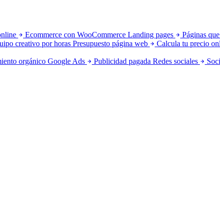
online
Ecommerce con WooCommerce
Landing pages
Páginas que
uipo creativo por horas
Presupuesto página web
Calcula tu precio on
iento orgánico
Google Ads
Publicidad pagada
Redes sociales
Soci