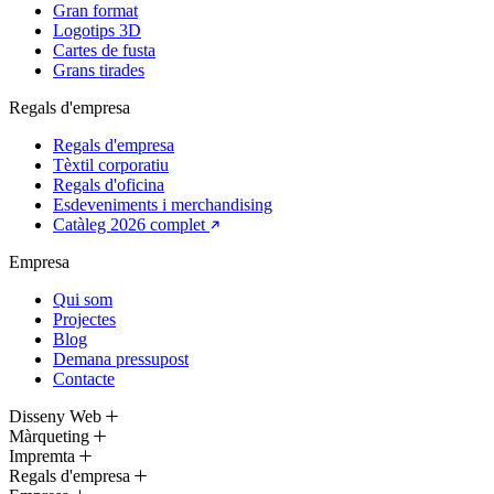
Gran format
Logotips 3D
Cartes de fusta
Grans tirades
Regals d'empresa
Regals d'empresa
Tèxtil corporatiu
Regals d'oficina
Esdeveniments i merchandising
Catàleg 2026 complet
Empresa
Qui som
Projectes
Blog
Demana pressupost
Contacte
Disseny Web
Màrqueting
Impremta
Regals d'empresa