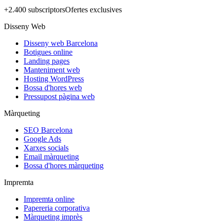
+2.400 subscriptors
Ofertes exclusives
Disseny Web
Disseny web Barcelona
Botigues online
Landing pages
Manteniment web
Hosting WordPress
Bossa d'hores web
Pressupost pàgina web
Màrqueting
SEO Barcelona
Google Ads
Xarxes socials
Email màrqueting
Bossa d'hores màrqueting
Impremta
Impremta online
Papereria corporativa
Màrqueting imprès