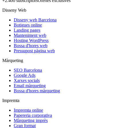
+2.400 subscriptors
Ofertes exclusives
Disseny Web
Disseny web Barcelona
Botigues online
Landing pages
Manteniment web
Hosting WordPress
Bossa d'hores web
Pressupost pàgina web
Màrqueting
SEO Barcelona
Google Ads
Xarxes socials
Email màrqueting
Bossa d'hores màrqueting
Impremta
Impremta online
Papereria corporativa
Màrqueting imprès
Gran format