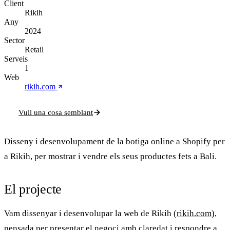
Client
Rikih
Any
2024
Sector
Retail
Serveis
1
Web
rikih.com
Vull una cosa semblant
Disseny i desenvolupament de la botiga online a Shopify per
a Rikih, per mostrar i vendre els seus productes fets a Bali.
El projecte
Vam dissenyar i desenvolupar la web de
Rikih
(
rikih.com
),
pensada per presentar el negoci amb claredat i respondre a