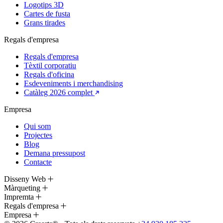
Logotips 3D
Cartes de fusta
Grans tirades
Regals d'empresa
Regals d'empresa
Tèxtil corporatiu
Regals d'oficina
Esdeveniments i merchandising
Catàleg 2026 complet
Empresa
Qui som
Projectes
Blog
Demana pressupost
Contacte
Disseny Web
Màrqueting
Impremta
Regals d'empresa
Empresa