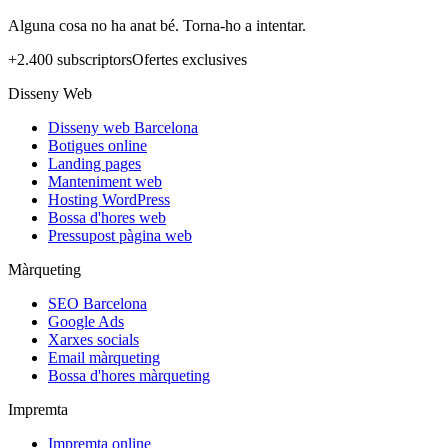
Alguna cosa no ha anat bé. Torna-ho a intentar.
+2.400 subscriptors
Ofertes exclusives
Disseny Web
Disseny web Barcelona
Botigues online
Landing pages
Manteniment web
Hosting WordPress
Bossa d'hores web
Pressupost pàgina web
Màrqueting
SEO Barcelona
Google Ads
Xarxes socials
Email màrqueting
Bossa d'hores màrqueting
Impremta
Impremta online