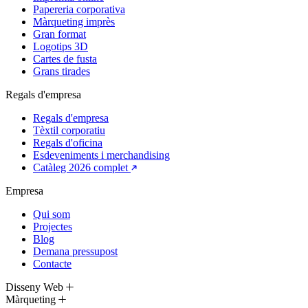
Papereria corporativa
Màrqueting imprès
Gran format
Logotips 3D
Cartes de fusta
Grans tirades
Regals d'empresa
Regals d'empresa
Tèxtil corporatiu
Regals d'oficina
Esdeveniments i merchandising
Catàleg 2026 complet
Empresa
Qui som
Projectes
Blog
Demana pressupost
Contacte
Disseny Web
Màrqueting