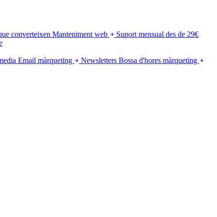
que converteixen
Manteniment web
Suport mensual des de 29€
e
media
Email màrqueting
Newsletters
Bossa d'hores màrqueting