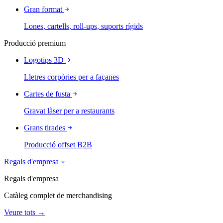
Gran format
Lones, cartells, roll-ups, suports rígids
Producció premium
Logotips 3D
Lletres corpòries per a façanes
Cartes de fusta
Gravat làser per a restaurants
Grans tirades
Producció offset B2B
Regals d'empresa
Regals d'empresa
Catàleg complet de merchandising
Veure tots →