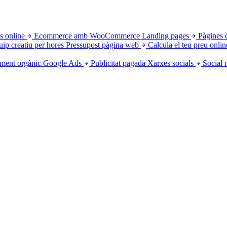
s online
Ecommerce amb WooCommerce
Landing pages
Pàgines 
uip creatiu per hores
Pressupost pàgina web
Calcula el teu preu onlin
ment orgànic
Google Ads
Publicitat pagada
Xarxes socials
Social 