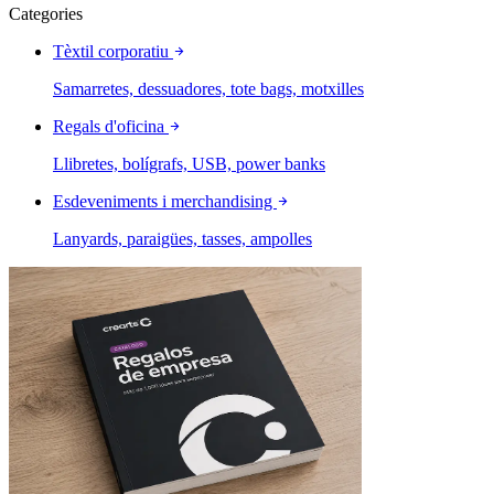
Categories
Tèxtil corporatiu
Samarretes, dessuadores, tote bags, motxilles
Regals d'oficina
Llibretes, bolígrafs, USB, power banks
Esdeveniments i merchandising
Lanyards, paraigües, tasses, ampolles