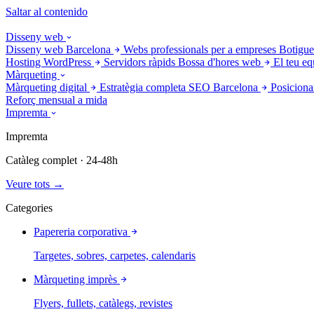
Saltar al contenido
Disseny web
Disseny web Barcelona
Webs professionals per a empreses
Botigue
Hosting WordPress
Servidors ràpids
Bossa d'hores web
El teu eq
Màrqueting
Màrqueting digital
Estratègia completa
SEO Barcelona
Posiciona
Reforç mensual a mida
Impremta
Impremta
Catàleg complet · 24-48h
Veure tots →
Categories
Papereria corporativa
Targetes, sobres, carpetes, calendaris
Màrqueting imprès
Flyers, fullets, catàlegs, revistes