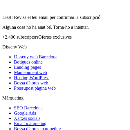
Llest! Revisa el teu email per confirmar la subscripció.
Alguna cosa no ha anat bé. Torna-ho a intentar.
+2.400 subscriptors
Ofertes exclusives
Disseny Web
Disseny web Barcelona
Botigues online
Landing pages
Manteniment web
Hosting WordPress
Bossa d'hores web
Pressupost pàgina web
Màrqueting
SEO Barcelona
Google Ads
Xarxes socials
Email màrqueting
Bossa d'hores màrqueting