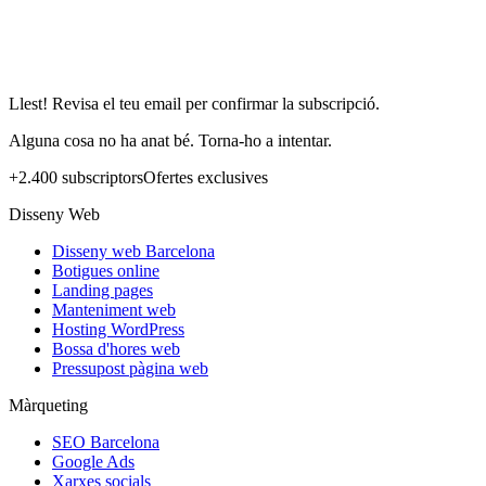
Llest! Revisa el teu email per confirmar la subscripció.
Alguna cosa no ha anat bé. Torna-ho a intentar.
+2.400 subscriptors
Ofertes exclusives
Disseny Web
Disseny web Barcelona
Botigues online
Landing pages
Manteniment web
Hosting WordPress
Bossa d'hores web
Pressupost pàgina web
Màrqueting
SEO Barcelona
Google Ads
Xarxes socials