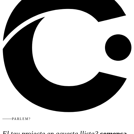
PARLEM?
El teu projecte en aquesta llista?
comença