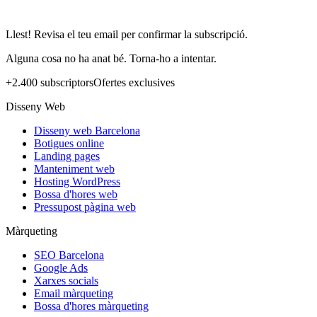
Llest! Revisa el teu email per confirmar la subscripció.
Alguna cosa no ha anat bé. Torna-ho a intentar.
+2.400 subscriptors
Ofertes exclusives
Disseny Web
Disseny web Barcelona
Botigues online
Landing pages
Manteniment web
Hosting WordPress
Bossa d'hores web
Pressupost pàgina web
Màrqueting
SEO Barcelona
Google Ads
Xarxes socials
Email màrqueting
Bossa d'hores màrqueting