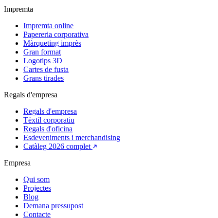
Impremta
Impremta online
Papereria corporativa
Màrqueting imprès
Gran format
Logotips 3D
Cartes de fusta
Grans tirades
Regals d'empresa
Regals d'empresa
Tèxtil corporatiu
Regals d'oficina
Esdeveniments i merchandising
Catàleg 2026 complet
Empresa
Qui som
Projectes
Blog
Demana pressupost
Contacte