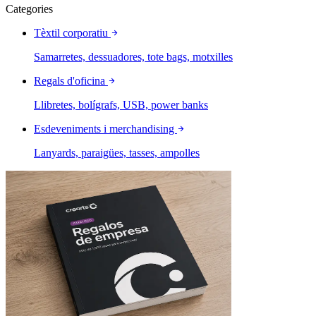
Categories
Tèxtil corporatiu
Samarretes, dessuadores, tote bags, motxilles
Regals d'oficina
Llibretes, bolígrafs, USB, power banks
Esdeveniments i merchandising
Lanyards, paraigües, tasses, ampolles