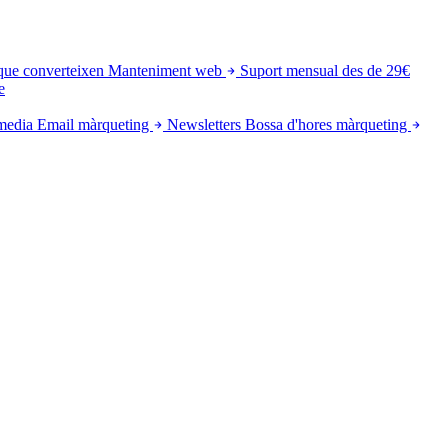
que converteixen
Manteniment web
Suport mensual des de 29€
e
media
Email màrqueting
Newsletters
Bossa d'hores màrqueting