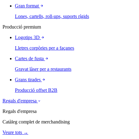
Gran format
Lones, cartells, roll-ups, suports rígids
Producció premium
Logotips 3D
Lletres corpòries per a façanes
Cartes de fusta
Gravat làser per a restaurants
Grans tirades
Producció offset B2B
Regals d'empresa
Regals d'empresa
Catàleg complet de merchandising
Veure tots →