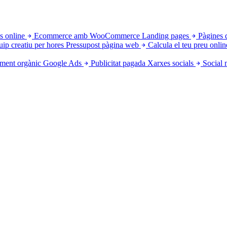
s online
Ecommerce amb WooCommerce
Landing pages
Pàgines 
uip creatiu per hores
Pressupost pàgina web
Calcula el teu preu onlin
ment orgànic
Google Ads
Publicitat pagada
Xarxes socials
Social 