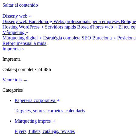
Saltar al contenido
Disseny web
Disseny web Barcelona
Webs professionals per a empreses
Botigue
Hosting WordPress
Servidors ràpids
Bossa d'hores web
El teu eq
Màrqueting
Màrqueting digital
Estratègia completa
SEO Barcelona
Posiciona
Reforç mensual a mida
Impremta
Impremta
Catàleg complet · 24-48h
Veure tots →
Categories
Papereria corporativa
Targetes, sobres, carpetes, calendaris
Màrqueting imprès
Flyers, fullets, catàlegs, revistes