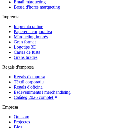
Email màrqueting
Bossa d'hores màrqueting
Impremta
Impremta online
Papereria corporativa
Màrqueting imprès
Gran format
Logotips 3D
Cartes de fusta
Grans tirades
Regals d'empresa
Regals d'empresa
Tèxtil corporatiu
Regals d'oficina
Esdeveniments i merchandising
Catàleg 2026 complet
Empresa
Qui som
Projectes
Blog