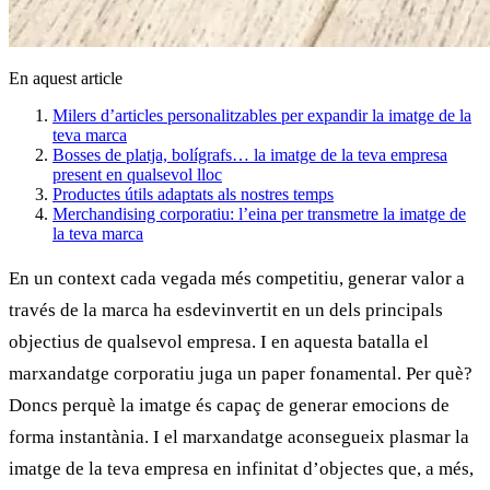
En aquest article
Milers d’articles personalitzables per expandir la imatge de la
teva marca
Bosses de platja, bolígrafs… la imatge de la teva empresa
present en qualsevol lloc
Productes útils adaptats als nostres temps
Merchandising corporatiu: l’eina per transmetre la imatge de
la teva marca
En un context cada vegada més competitiu, generar valor a
través de la marca ha esdevinvertit en un dels principals
objectius de qualsevol empresa. I en aquesta batalla el
marxandatge corporatiu
juga un paper fonamental. Per què?
Doncs perquè la imatge és capaç de generar emocions de
forma instantània. I el
marxandatge
aconsegueix plasmar la
imatge de la teva empresa
en infinitat d’objectes que, a més,