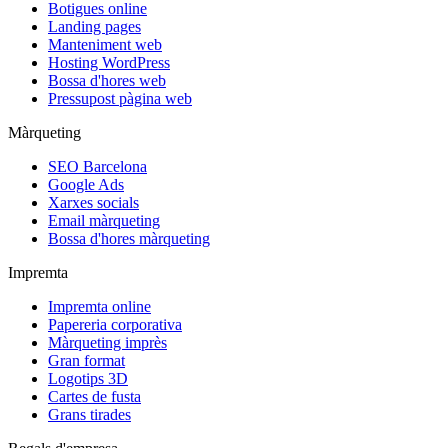
Botigues online
Landing pages
Manteniment web
Hosting WordPress
Bossa d'hores web
Pressupost pàgina web
Màrqueting
SEO Barcelona
Google Ads
Xarxes socials
Email màrqueting
Bossa d'hores màrqueting
Impremta
Impremta online
Papereria corporativa
Màrqueting imprès
Gran format
Logotips 3D
Cartes de fusta
Grans tirades