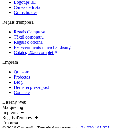
Logotips 3D
Cartes de fusta
Grans tirades
Regals d'empresa
Regals d'empresa
Tèxtil corporatiu
Regals d'oficina
Esdeveniments i merchandising
Catàleg 2026 complet
Empresa
Qui som
Projectes
Blog
Demana pressupost
Contacte
Disseny Web
Màrqueting
Impremta
Regals d'empresa
Empresa
© 2026 Crearts® · Tots els drets reservats
+34 930 185 225