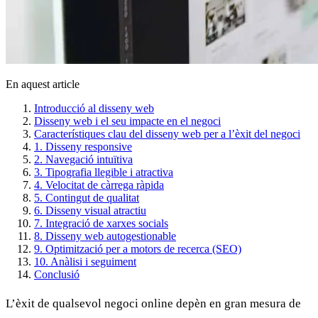
En aquest article
Introducció al disseny web
Disseny web i el seu impacte en el negoci
Característiques clau del disseny web per a l’èxit del negoci
1. Disseny responsive
2. Navegació intuïtiva
3. Tipografia llegible i atractiva
4. Velocitat de càrrega ràpida
5. Contingut de qualitat
6. Disseny visual atractiu
7. Integració de xarxes socials
8. Disseny web autogestionable
9. Optimització per a motors de recerca (SEO)
10. Anàlisi i seguiment
Conclusió
L’èxit de qualsevol negoci online depèn en gran mesura de