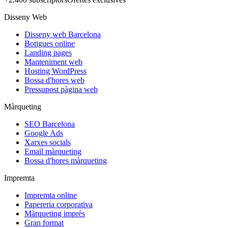
Disseny Web
Disseny web Barcelona
Botigues online
Landing pages
Manteniment web
Hosting WordPress
Bossa d'hores web
Pressupost pàgina web
Màrqueting
SEO Barcelona
Google Ads
Xarxes socials
Email màrqueting
Bossa d'hores màrqueting
Impremta
Impremta online
Papereria corporativa
Màrqueting imprès
Gran format