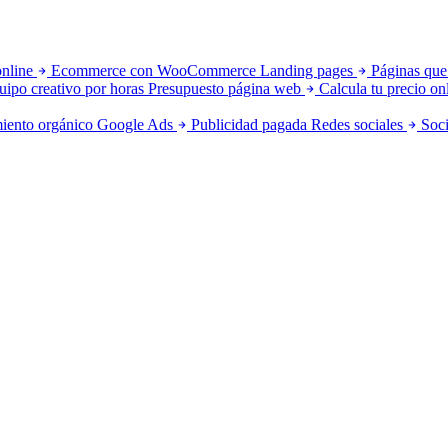
online
Ecommerce con WooCommerce
Landing pages
Páginas que
uipo creativo por horas
Presupuesto página web
Calcula tu precio on
iento orgánico
Google Ads
Publicidad pagada
Redes sociales
Soci