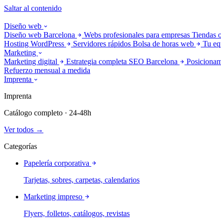
Saltar al contenido
Diseño web
Diseño web Barcelona
Webs profesionales para empresas
Tiendas 
Hosting WordPress
Servidores rápidos
Bolsa de horas web
Tu eq
Marketing
Marketing digital
Estrategia completa
SEO Barcelona
Posicionam
Refuerzo mensual a medida
Imprenta
Imprenta
Catálogo completo · 24-48h
Ver todos →
Categorías
Papelería corporativa
Tarjetas, sobres, carpetas, calendarios
Marketing impreso
Flyers, folletos, catálogos, revistas