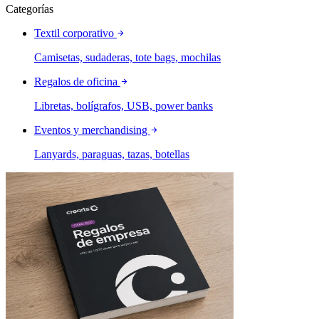
Categorías
Textil corporativo
Camisetas, sudaderas, tote bags, mochilas
Regalos de oficina
Libretas, bolígrafos, USB, power banks
Eventos y merchandising
Lanyards, paraguas, tazas, botellas