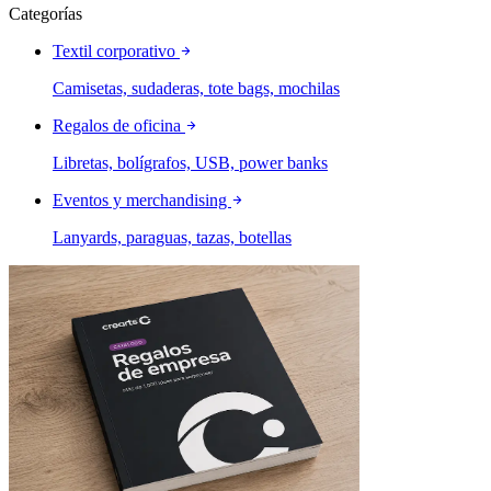
Categorías
Textil corporativo
Camisetas, sudaderas, tote bags, mochilas
Regalos de oficina
Libretas, bolígrafos, USB, power banks
Eventos y merchandising
Lanyards, paraguas, tazas, botellas