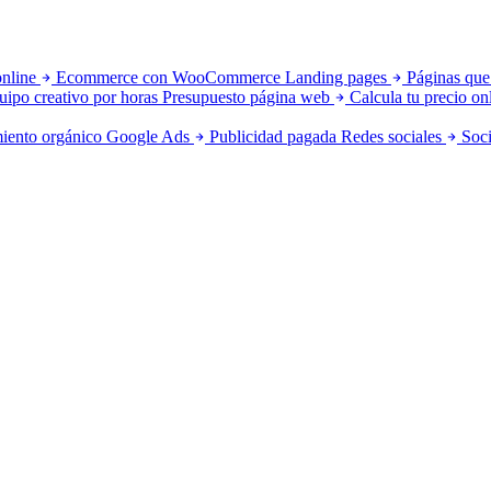
online
Ecommerce con WooCommerce
Landing pages
Páginas que
uipo creativo por horas
Presupuesto página web
Calcula tu precio on
iento orgánico
Google Ads
Publicidad pagada
Redes sociales
Soci