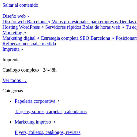
Saltar al contenido
Diseño web
Diseño web Barcelona
Webs profesionales para empresas
Tiendas 
Hosting WordPress
Servidores rápidos
Bolsa de horas web
Tu eq
Marketing
Marketing digital
Estrategia completa
SEO Barcelona
Posicionam
Refuerzo mensual a medida
Imprenta
Imprenta
Catálogo completo · 24-48h
Ver todos →
Categorías
Papelería corporativa
Tarjetas, sobres, carpetas, calendarios
Marketing impreso
Flyers, folletos, catálogos, revistas