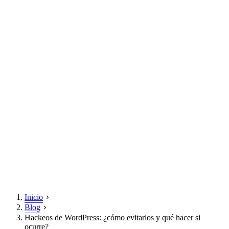
Inicio
Blog
Hackeos de WordPress: ¿cómo evitarlos y qué hacer si
ocurre?