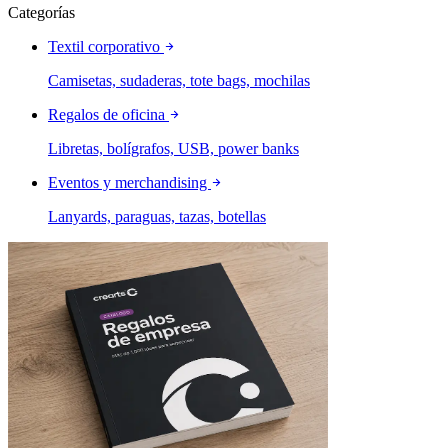
Categorías
Textil corporativo
Camisetas, sudaderas, tote bags, mochilas
Regalos de oficina
Libretas, bolígrafos, USB, power banks
Eventos y merchandising
Lanyards, paraguas, tazas, botellas