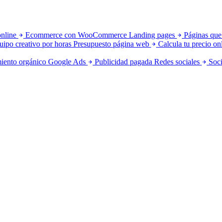
online
Ecommerce con WooCommerce
Landing pages
Páginas que
uipo creativo por horas
Presupuesto página web
Calcula tu precio on
iento orgánico
Google Ads
Publicidad pagada
Redes sociales
Soci