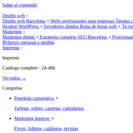
Saltar al contenido
Diseño web
Diseño web Barcelona
Webs profesionales para empresas
Tiendas 
Hosting WordPress
Servidores rápidos
Bolsa de horas web
Tu eq
Marketing
Marketing digital
Estrategia completa
SEO Barcelona
Posicionam
Refuerzo mensual a medida
Imprenta
Imprenta
Catálogo completo · 24-48h
Ver todos →
Categorías
Papelería corporativa
Tarjetas, sobres, carpetas, calendarios
Marketing impreso
Flyers, folletos, catálogos, revistas